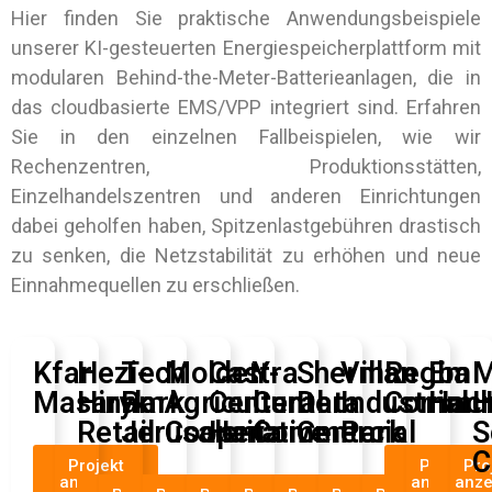
Hier finden Sie praktische Anwendungsbeispiele
unserer KI-gesteuerten Energiespeicherplattform mit
modularen Behind-the-Meter-Batterieanlagen, die in
das cloudbasierte EMS/VPP integriert sind. Erfahren
Sie in den einzelnen Fallbeispielen, wie wir
Rechenzentren, Produktionsstätten,
Einzelhandelszentren und anderen Einrichtungen
dabei geholfen haben, Spitzenlastgebühren drastisch
zu senken, die Netzstabilität zu erhöhen und neue
Einnahmequellen zu erschließen.
Kfar
Hezi-
Tech
Moldet
Castra
Y-
Sherman
Villar
Regba
Em
M
Masaryk
Hinam
Park
Agricultural
Center
Center
Data
Industrial
Commun
Hach
H
Retail
Jerusalem
Cooperative
Haifa
Commercial
Center
Park
S
C
Projekt
Projekt
Pro
anzeigen
anzeigen
anze