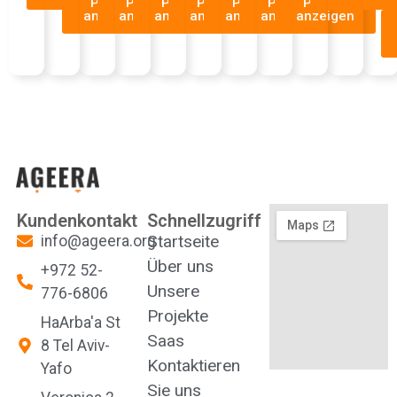
Projekt
Projekt
Projekt
Projekt
Projekt
Projekt
Projekt
anzeigen
anzeigen
anzeigen
anzeigen
anzeigen
anzeigen
anzeigen
Kundenkontakt
Schnellzugriff
Startseite
info@ageera.org
Über uns
+972 52-
Unsere
776-6806⁩
Projekte
HaArba'a St
Saas
8 Tel Aviv-
Kontaktieren
Yafo
Sie uns